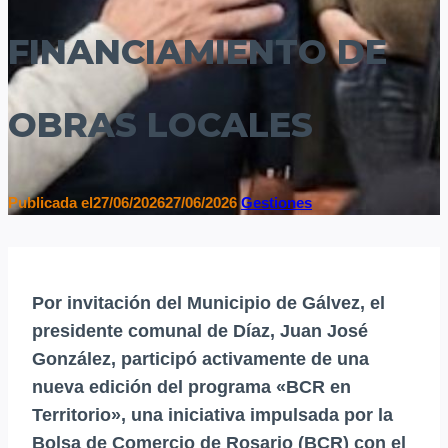
FINANCIAMIENTO DE
OBRAS LOCALES
Publicada el
27/06/2026
27/06/2026
Gestiones
Por invitación del Municipio de Gálvez, el
presidente comunal de Díaz,
Juan José
González
, participó activamente de una
nueva edición del programa
«BCR en
Territorio»
, una iniciativa impulsada por la
Bolsa de Comercio de Rosario (BCR) con el