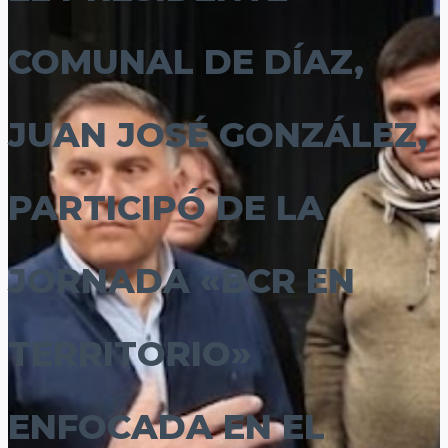
COMUNAL DE DÍAZ,
JUAN JOSÉ GONZÁLEZ,
PARTICIPÓ DE LA
JORNADA «BCR EN
TERRITORIO»
ENFOCADA EN EL