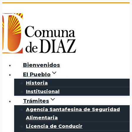
Saltar
al
contenido
Bienvenidos
El Pueblo
Historia
Institucional
Trámites
Agencia Santafesina de Seguridad
Alimentaria
Licencia de Conducir