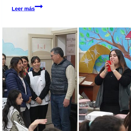
50°
Leer más
Aniversario
del
Centro
de
Jubilados
y
Pensionados
Nacionales